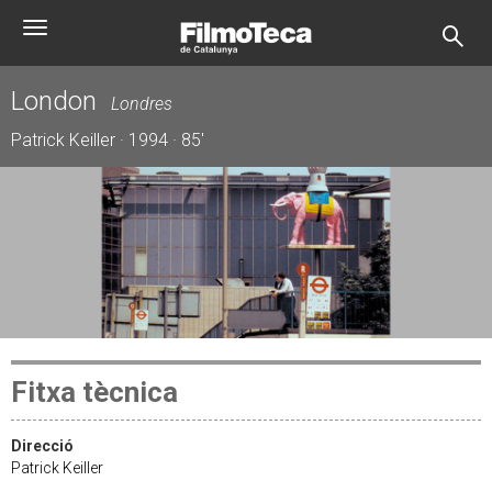
Vés
Toggle
al
navigation
contingut
London
Londres
Patrick Keiller · 1994 · 85'
Fitxa tècnica
Direcció
Patrick Keiller