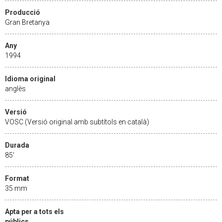
Producció
Gran Bretanya
Any
1994
Idioma original
anglès
Versió
VOSC (Versió original amb subtítols en català)
Durada
85'
Format
35 mm
Apta per a tots els
públics