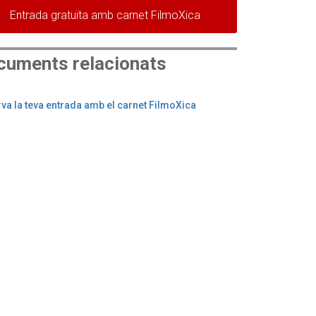
Entrada gratuïta amb carnet FilmoXica
cuments relacionats
va la teva entrada amb el carnet FilmoXica