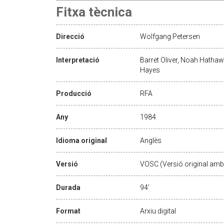
Fitxa tècnica
Direcció
Wolfgang Petersen
Interpretació
Barret Oliver, Noah Hatha
Hayes
Producció
RFA
Any
1984
Idioma original
Anglès
Versió
VOSC (Versió original amb 
Durada
94'
Format
Arxiu digital