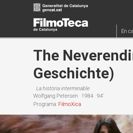
Vés
al
contingut
En ca
The Neverendi
Geschichte)
La història interminable
Wolfgang Petersen · 1984 · 94'
Programa:
FilmoXica
.