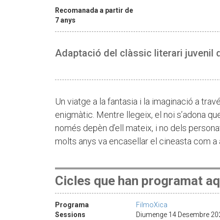
Recomanada a partir de
7 anys
Adaptació del clàssic literari juvenil
Un viatge a la fantasia i la imaginació a trav
enigmàtic. Mentre llegeix, el noi s’adona qu
només depèn d’ell mateix, i no dels personat
molts anys va encasellar el cineasta com a au
Cicles que han programat aq
Programa
FilmoXica
Sessions
Diumenge 14 Desembre 202