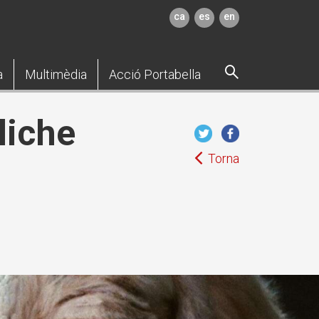
ca
es
en
a
Multimèdia
Acció Portabella
liche
Torna