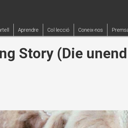
rtell
Aprendre
Col·lecció
Coneix-nos
Prems
ng Story (Die unend