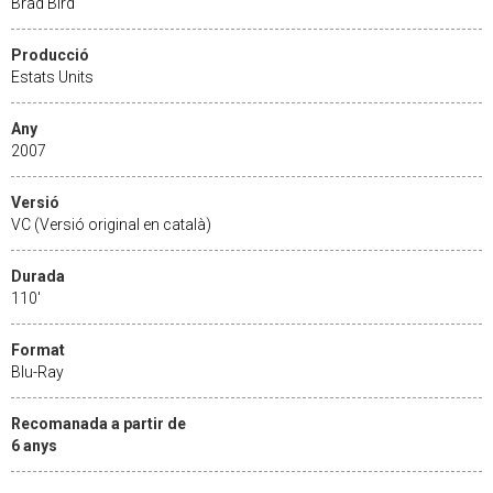
Brad Bird
Producció
Estats Units
Any
2007
Versió
VC (Versió original en català)
Durada
110'
Format
Blu-Ray
Recomanada a partir de
6 anys