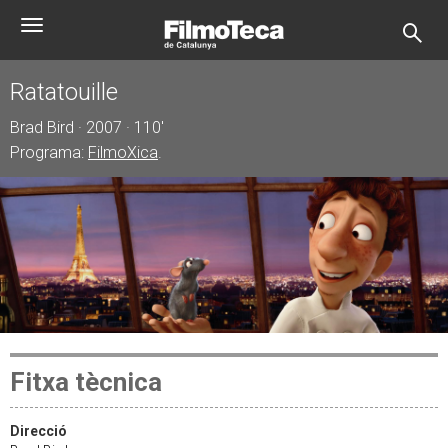
Vés
Toggle
al
navigation
contingut
Ratatouille
Brad Bird · 2007 · 110'
Programa:
FilmoXica
.
Fitxa tècnica
Direcció