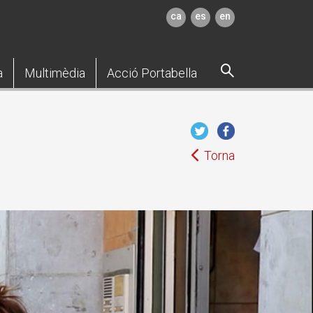
ca
es
en
a
Multimèdia
Acció Portabella
Torna