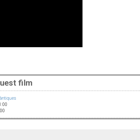
uest film
àntiques
21:00
0:00