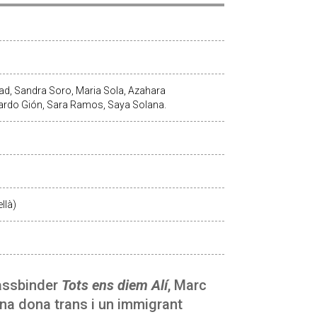
d, Sandra Soro, Maria Sola, Azahara
uardo Gión, Sara Ramos, Saya Solana.
llà)
Fassbinder
Tots ens diem Alí
, Marc
 una dona trans i un immigrant