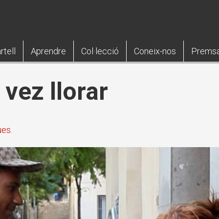
rtell
Aprendre
Col·lecció
Coneix-nos
Prems
l vez llorar
ues
.