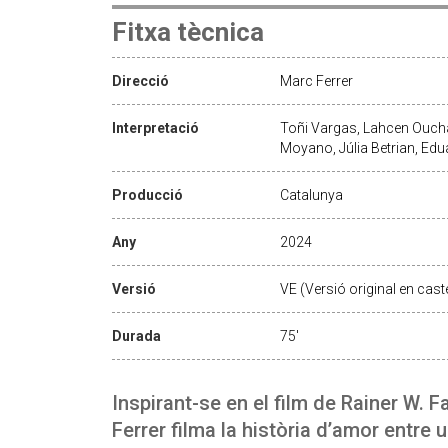
Fitxa tècnica
Direcció
Marc Ferrer
Interpretació
Toñi Vargas, Lahcen Oucha
Moyano, Júlia Betrian, Ed
Producció
Catalunya
Any
2024
Versió
VE (Versió original en caste
Durada
75'
Inspirant-se en el film de Rainer W. 
Ferrer filma la història d’amor entre