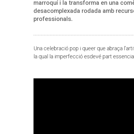
marroquí i la transforma en una comèd
desacomplexada rodada amb recurso
professionals.
Una celebració pop i queer que abraça l’artif
la qual la imperfecció esdevé part essencia