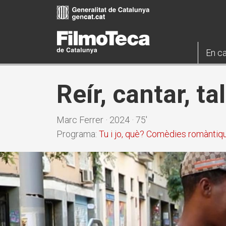
Vés
al
contingut
En ca
Reír, cantar, ta
Marc Ferrer · 2024 · 75'
Programa:
Tu i jo, què? Comèdies romàntiq