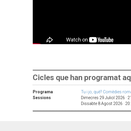
Cicles que han programat aq
Programa
Tu i jo, què? Comèdies rom
Sessions
Dimecres 29 Juliol 2026 · 
Dissabte 8 Agost 2026 · 2