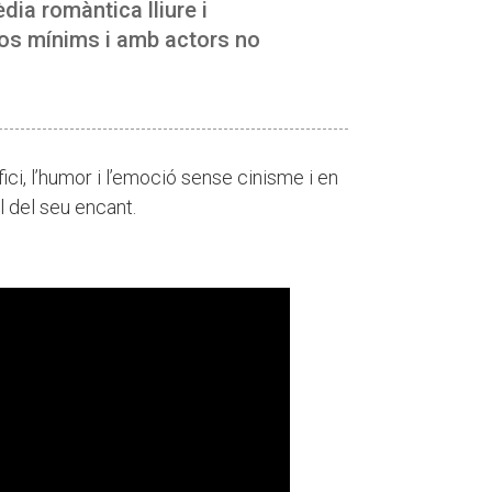
ia romàntica lliure i
s mínims i amb actors no
ici, l’humor i l’emoció sense cinisme i en
l del seu encant.