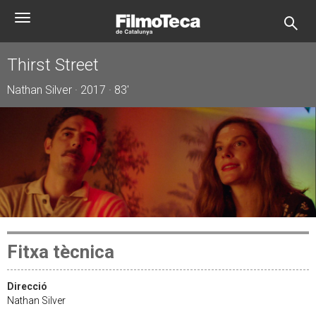
Vés
Toggle
al
navigation
contingut
Thirst Street
Nathan Silver · 2017 · 83'
Fitxa tècnica
Direcció
Nathan Silver