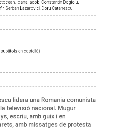
otocean, Ioana Iacob, Constantin Dogioiu,
ir, Serban Lazarovici, Doru Catanescu.
subtítols en castellà)
sescu lidera una Romania comunista
e la televisió nacional. Mugur
s, escriu, amb guix i en
 parets, amb missatges de protesta