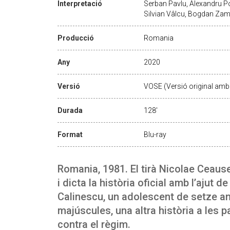
Interpretació
Serban Pavlu, Alexandru P
Silvian Vâlcu, Bogdan Zamf
Producció
Romania
Any
2020
Versió
VOSE (Versió original amb 
Durada
128'
Format
Blu-ray
Romania, 1981. El tirà Nicolae Ceau
i dicta la història oficial amb l’ajut d
Calinescu, un adolescent de setze any
majúscules, una altra història a les
contra el règim.