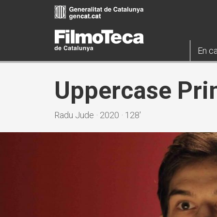
Vés
al
contingut
En ca
Uppercase Pri
Radu Jude · 2020 · 128'