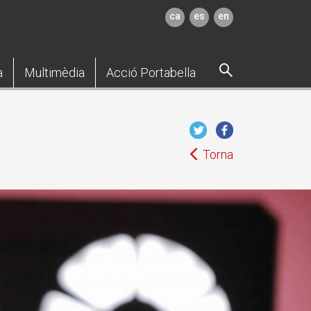
ca
es
en
a
Multimèdia
Acció Portabella
Torna