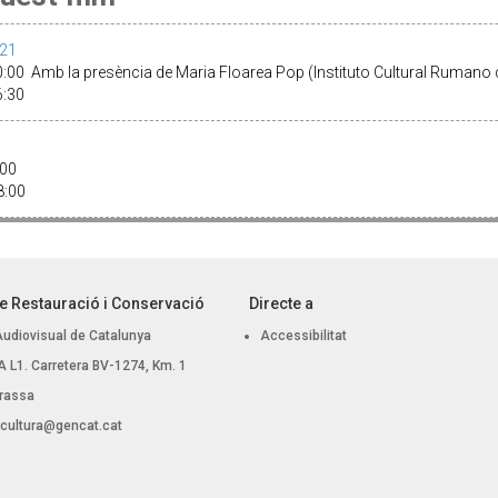
021
0:00 Amb la presència de Maria Floarea Pop (Instituto Cultural Rumano 
16:30
1:00
18:00
e Restauració i Conservació
Directe a
Audiovisual de Catalunya
Accessibilitat
 BA L1. Carretera BV-1274, Km. 1
rassa
.cultura@gencat.cat