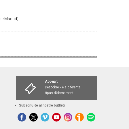
de Madrid)
Abona't
Descobreix els diferents
tipus d’abonament
Subscriu-te al nostre butlletí