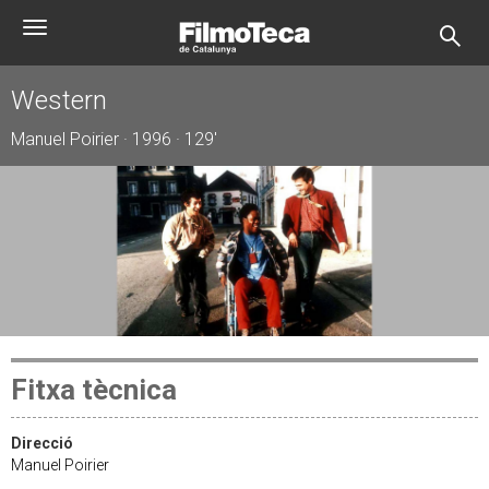
Vés
Toggle
al
navigation
contingut
Western
Manuel Poirier · 1996 · 129'
Fitxa tècnica
Direcció
Manuel Poirier