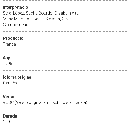
Interpretació
Sergi López, Sacha Bourdo, Elisabeth Vitali,
Marie Matheron, Basile Siekoua, Olivier
Guenhenneux
Producció
França
Any
1996
Idioma original
francès
Versió
VOSC (Versió original amb subtítols en català)
Durada
129'