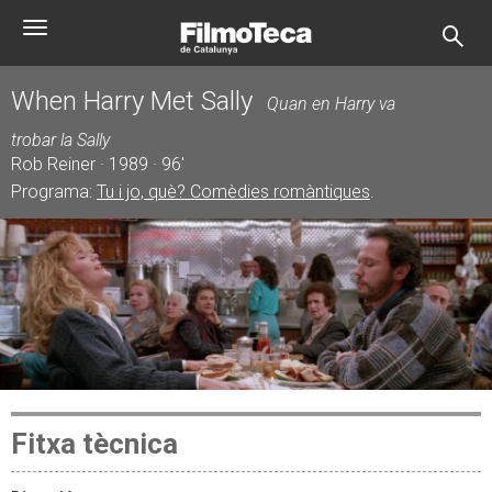
Vés
Toggle
al
navigation
contingut
When Harry Met Sally
Quan en Harry va
trobar la Sally
Rob Reiner · 1989 · 96'
Programa:
Tu i jo, què? Comèdies romàntiques
.
Fitxa tècnica