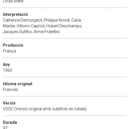
Louis Malle
Interpretació
Catherine Demongeot, Philippe Noiret, Carla
Marlier, Vittorio Caprioli, Hubert Deschamps,
Jacques Dufilho, Annie Fratellini
Producció
França
Any
1960
Idioma original
Francès
Versió
VOSC (Versió original amb subtítols en català)
Durada
92'