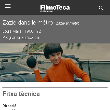
Vés
Toggle
al
navigation
contingut
Zazie dans le métro
Zazie al metro
Louis Malle · 1960 · 92'
Programa:
FilmoXica
.
Fitxa tècnica
Direcció