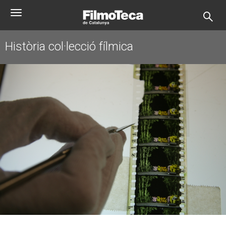
Vés
Toggle
al
navigation
contingut
Història col·lecció fílmica