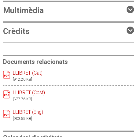
Multimèdia
Crèdits
Documents relacionats
LLIBRET (Cat)
[912.20 KB]
LLIBRET (Cast)
[877.76 KB]
LLIBRET (Eng)
[903.55 KB]