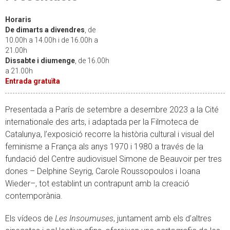
Horaris
De dimarts a divendres
, de
10.00h a 14.00h i de 16.00h a
21.00h
Dissabte i diumenge
, de 16.00h
a 21.00h
Entrada gratuïta
Presentada a París de setembre a desembre 2023 a la Cité
internationale des arts, i adaptada per la Filmoteca de
Catalunya, l’exposició recorre la història cultural i visual del
feminisme a França als anys 1970 i 1980 a través de la
fundació del Centre audiovisuel Simone de Beauvoir per tres
dones – Delphine Seyrig, Carole Roussopoulos i Ioana
Wieder–, tot establint un contrapunt amb la creació
contemporània.
Els vídeos de
Les Insoumuses
, juntament amb els d’altres