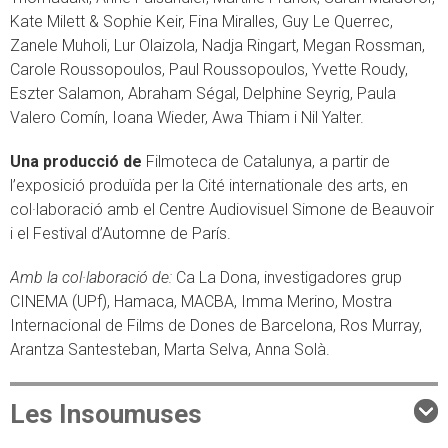
Kate Milett & Sophie Keir, Fina Miralles, Guy Le Querrec,
Zanele Muholi, Lur Olaizola, Nadja Ringart, Megan Rossman,
Carole Roussopoulos, Paul Roussopoulos, Yvette Roudy,
Eszter Salamon, Abraham Ségal, Delphine Seyrig, Paula
Valero Comín, Ioana Wieder, Awa Thiam i Nil Yalter.
Una producció de
Filmoteca de Catalunya, a partir de
l’exposició produïda per la Cité internationale des arts, en
col·laboració amb el Centre Audiovisuel Simone de Beauvoir
i el Festival d’Automne de París.
Amb la col·laboració de:
Ca La Dona, investigadores grup
CINEMA (UPf), Hamaca, MACBA, Imma Merino, Mostra
Internacional de Films de Dones de Barcelona, Ros Murray,
Arantza Santesteban, Marta Selva, Anna Solà.
Les Insoumuses