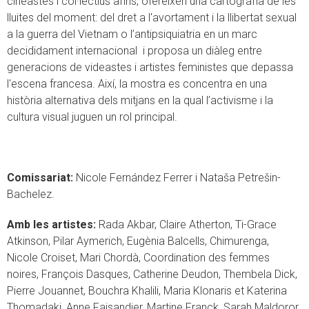
cineastes i col·lectius afins, ofereixen una cartografia de les
lluites del moment: del dret a l'avortament i la llibertat sexual
a la guerra del Vietnam o l’antipsiquiatria en un marc
decididament internacional i proposa un diàleg entre
generacions de videastes i artistes feministes que depassa
l'escena francesa. Així, la mostra es concentra en una
història alternativa dels mitjans en la qual l’activisme i la
cultura visual juguen un rol principal.
Comissariat:
Nicole Fernández Ferrer i Nataša Petrešin-
Bachelez.
Amb les artistes:
Rada Akbar, Claire Atherton, Ti-Grace
Atkinson, Pilar Aymerich, Eugènia Balcells, Chimurenga,
Nicole Croiset, Mari Chordà, Coordination des femmes
noires, François Dasques, Catherine Deudon, Thembela Dick,
Pierre Jouannet, Bouchra Khalili, Maria Klonaris et Katerina
Thomadaki, Anne Faisandier, Martine Franck, Sarah Maldoror,