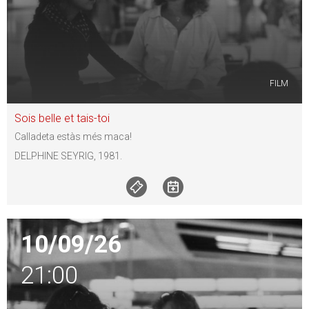
FILM
Sois belle et tais-toi
Calladeta estàs més maca!
DELPHINE SEYRIG, 1981.
10/09/26
21:00