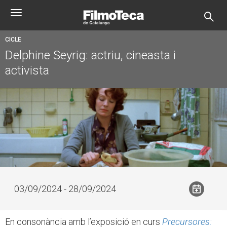
Vés
Toggle
al
navigation
contingut
CICLE
Delphine Seyrig: actriu, cineasta i
activista
03/09/2024 - 28/09/2024
En consonància amb l’exposició en curs
Precursores: