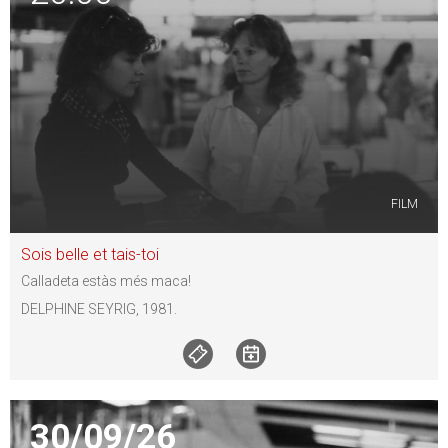
FILM
Sois belle et tais-toi
Calladeta estàs més maca!
DELPHINE SEYRIG, 1981.
30/09/26