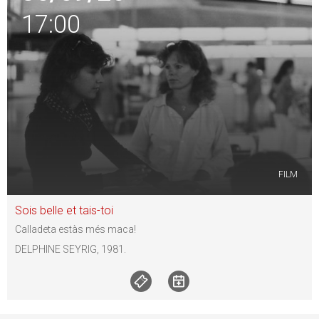
17:00
FILM
Sois belle et tais-toi
Calladeta estàs més maca!
DELPHINE SEYRIG, 1981.