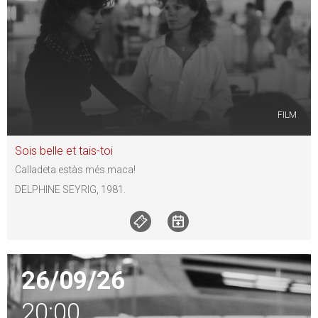
FILM
Sois belle et tais-toi
Calladeta estàs més maca!
DELPHINE SEYRIG, 1981.
26/09/26
20:00