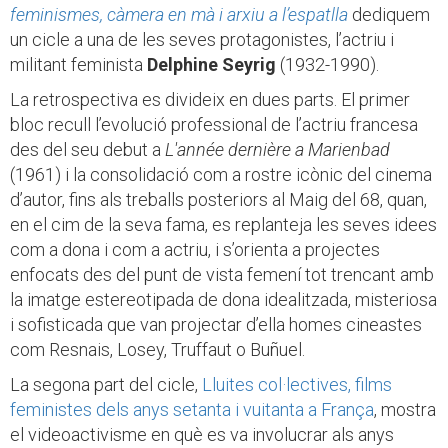
feminismes, càmera en mà i arxiu a l’espatlla
dediquem
un cicle a una de les seves protagonistes, l’actriu i
militant feminista
Delphine Seyrig
(1932-1990).
La retrospectiva es divideix en dues parts. El primer
bloc recull l’evolució professional de l’actriu francesa
des del seu debut a
L'année dernière a Marienbad
(1961) i la consolidació com a rostre icònic del cinema
d’autor, fins als treballs posteriors al Maig del 68, quan,
en el cim de la seva fama, es replanteja les seves idees
com a dona i com a actriu, i s’orienta a projectes
enfocats des del punt de vista femení tot trencant amb
la imatge estereotipada de dona idealitzada, misteriosa
i sofisticada que van projectar d’ella homes cineastes
com Resnais, Losey, Truffaut o Buñuel.
La segona part del cicle,
Lluites col·lectives, films
feministes dels anys setanta i vuitanta a França
, mostra
el videoactivisme en què es va involucrar als anys