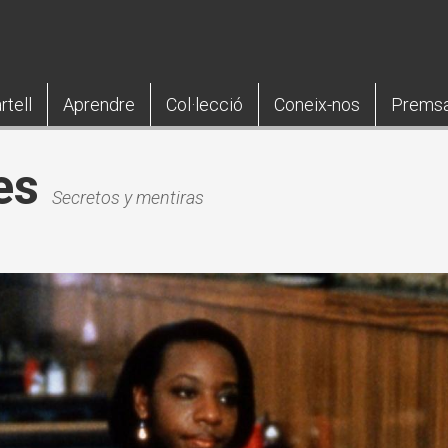
rtell
Aprendre
Col·lecció
Coneix-nos
Prems
es
Secretos y mentiras