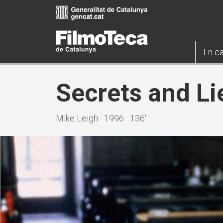
Vés
al
contingut
En ca
Secrets and Li
Mike Leigh · 1996 · 136'