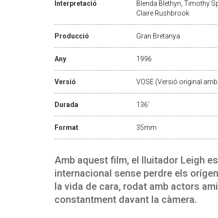
Interpretació
Blenda Blethyn, Timothy Sp
Claire Rushbrook
Producció
Gran Bretanya
Any
1996
Versió
VOSE (Versió original amb 
Durada
136'
Format
35mm
Amb aquest film, el lluitador Leigh e
internacional sense perdre els oríge
la vida de cara, rodat amb actors am
constantment davant la càmera.