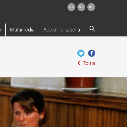
ca
es
en
a
Multimèdia
Acció Portabella
Torna