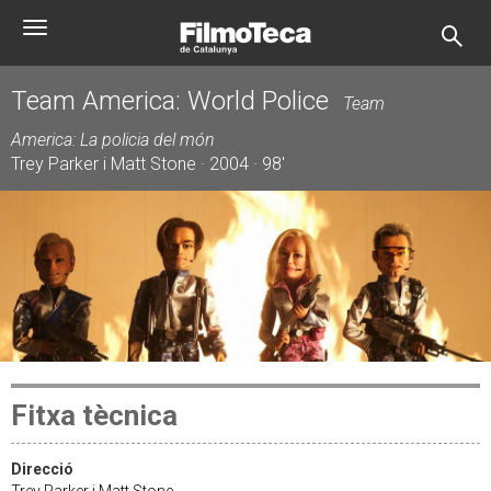
Vés
Toggle
al
navigation
contingut
Team America: World Police
Team
America: La policia del món
Trey Parker i Matt Stone · 2004 · 98'
Fitxa tècnica
Direcció
Trey Parker i Matt Stone