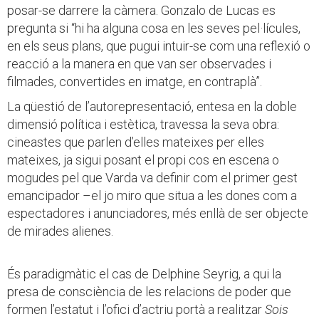
posar-se darrere la càmera. Gonzalo de Lucas es
pregunta si “hi ha alguna cosa en les seves pel·lícules,
en els seus plans, que pugui intuir-se com una reflexió o
reacció a la manera en que van ser observades i
filmades, convertides en imatge, en contraplà”.
La qüestió de l’autorepresentació, entesa en la doble
dimensió política i estètica, travessa la seva obra:
cineastes que parlen d’elles mateixes per elles
mateixes, ja sigui posant el propi cos en escena o
mogudes pel que Varda va definir com el primer gest
emancipador –el jo miro que situa a les dones com a
espectadores i anunciadores, més enllà de ser objecte
de mirades alienes.
És paradigmàtic el cas de Delphine Seyrig, a qui la
presa de consciència de les relacions de poder que
formen l’estatut i l’ofici d’actriu portà a realitzar
Sois