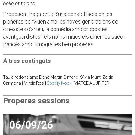
belle et tais toi
.
Proposem fragments d’una constel·lació on les
pioneres conviuen amb les noves generacions de
cineastes d’arreu, la comèdia amb propostes
avantguardistes i els noms mítics els cinemes suec i
francès amb filmografies ben properes.
Altres continguts
Taula rodona amb Elena Martín Gimeno, Sílvia Munt, Zaida
Carmona i Mireia Ros |
Spotify
Ivoox
| VIATGE A JÚPITER
Properes sessions
06/09/26