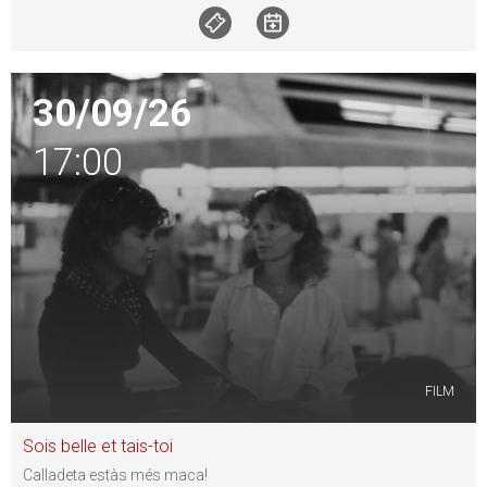
30/09/26
17:00
FILM
Sois belle et tais-toi
Calladeta estàs més maca!