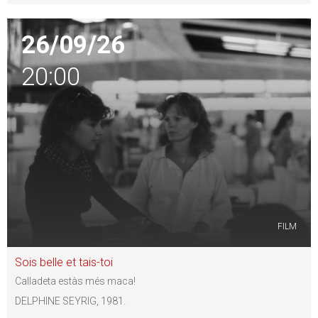
26/09/26
20:00
FILM
Sois belle et tais-toi
Calladeta estàs més maca!
DELPHINE SEYRIG, 1981.