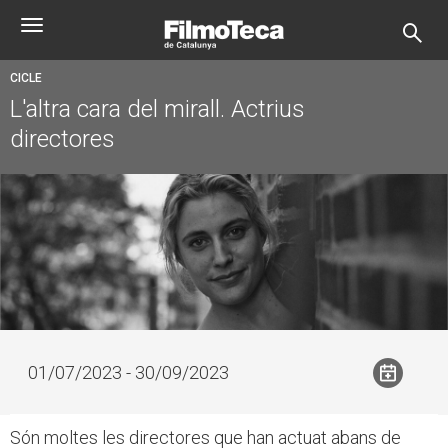
Vés
Toggle
al
navigation
contingut
CICLE
L'altra cara del mirall. Actrius
directores
01/07/2023 - 30/09/2023
Són moltes les directores que han actuat abans de