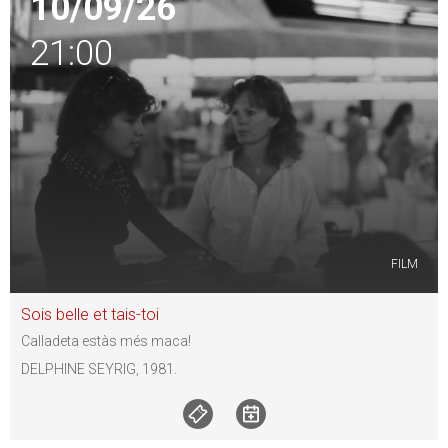
10/09/26
21:00
FILM
Sois belle et tais-toi
Calladeta estàs més maca!
DELPHINE SEYRIG, 1981.