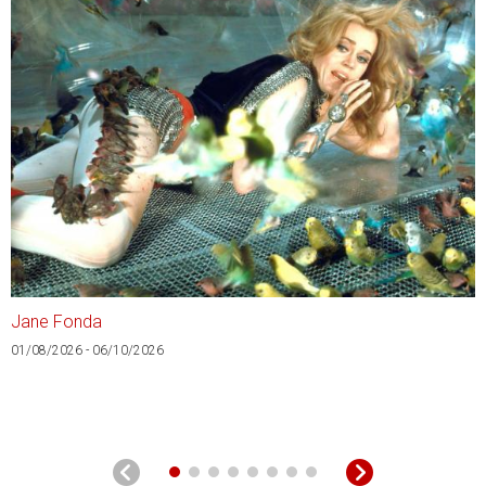
Jane Fonda
A
01/08/2026 - 06/10/2026
0