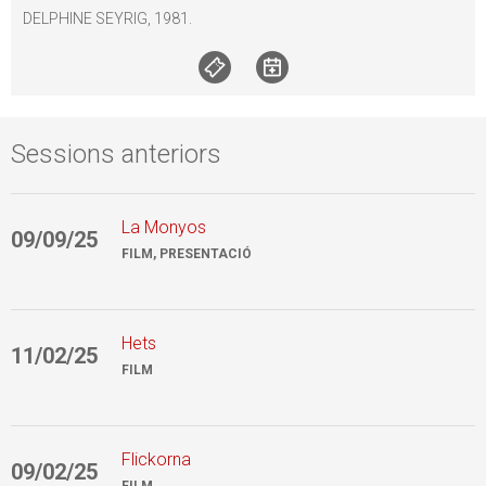
DELPHINE SEYRIG, 1981.
Sessions anteriors
La Monyos
09/09/25
0
FILM, PRESENTACIÓ
Hets
11/02/25
2
FILM
Flickorna
09/02/25
2