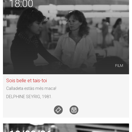
18:00
FILM
Sois belle et tais-toi
Calladeta estàs més maca!
DELPHINE SEYRIG, 1981.