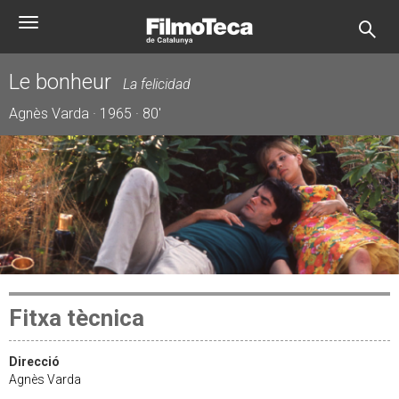
Vés
Toggle
al
navigation
contingut
Le bonheur
La felicidad
Agnès Varda · 1965 · 80'
Fitxa tècnica
Direcció
Agnès Varda