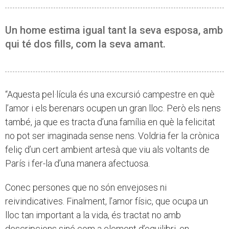
Un home estima igual tant la seva esposa, amb
qui té dos fills, com la seva amant.
“Aquesta pel·lícula és una excursió campestre en què
l’amor i els berenars ocupen un gran lloc. Però els nens
també, ja que es tracta d’una família en què la felicitat
no pot ser imaginada sense nens. Voldria fer la crònica
feliç d’un cert ambient artesà que viu als voltants de
París i fer-la d’una manera afectuosa.
Conec persones que no són envejoses ni
reivindicatives. Finalment, l’amor físic, que ocupa un
lloc tan important a la vida, és tractat no amb
descripcions sinó com a element d’equilibri, en