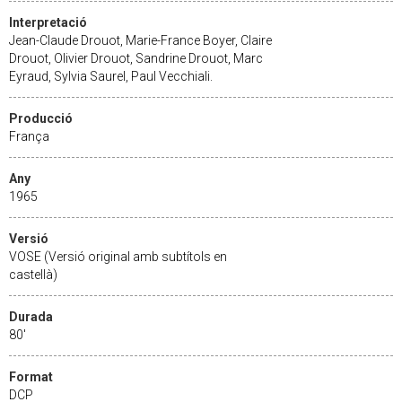
Interpretació
Jean-Claude Drouot, Marie-France Boyer, Claire
Drouot, Olivier Drouot, Sandrine Drouot, Marc
Eyraud, Sylvia Saurel, Paul Vecchiali.
Producció
França
Any
1965
Versió
VOSE (Versió original amb subtítols en
castellà)
Durada
80'
Format
DCP