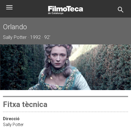
Vés
Toggle
al
navigation
contingut
Orlando
Sally Potter · 1992 · 92'
Fitxa tècnica
Direcció
Sally Potter