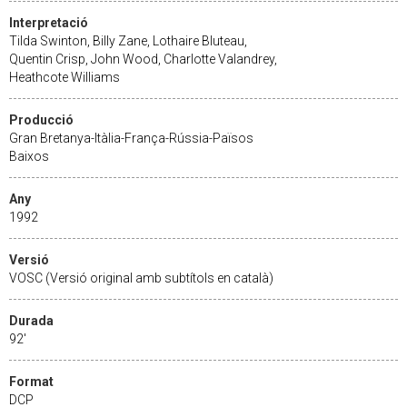
Interpretació
Tilda Swinton, Billy Zane, Lothaire Bluteau,
Quentin Crisp, John Wood, Charlotte Valandrey,
Heathcote Williams
Producció
Gran Bretanya-Itàlia-França-Rússia-Països
Baixos
Any
1992
Versió
VOSC (Versió original amb subtítols en català)
Durada
92'
Format
DCP