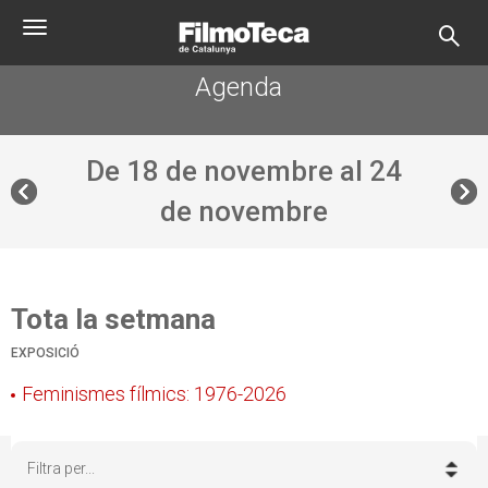
Vés
Toggle
al
navigation
contingut
Agenda
De 18 de novembre al 24
de novembre
Tota la setmana
EXPOSICIÓ
Feminismes fílmics: 1976-2026
Filtra per...