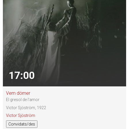
17:00
Vem dömer
El gresol de l'amor
Victor Sjöström, 1922
Victor Sjöström
Convidats/des